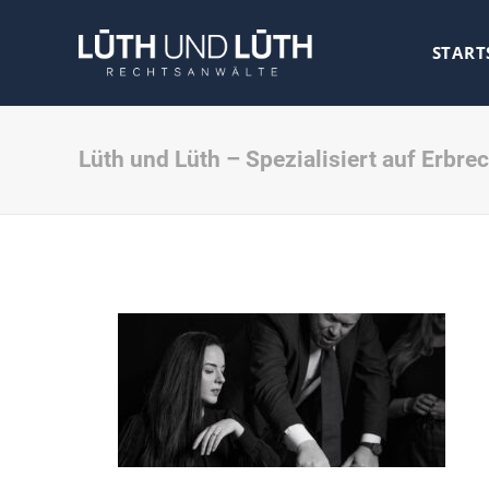
START
Lüth und Lüth – Spezialisiert auf Erbre