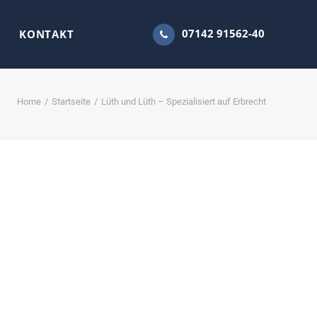
07142 91562-40
KONTAKT
Home
Startseite
Lüth und Lüth – Spezialisiert auf Erbrecht